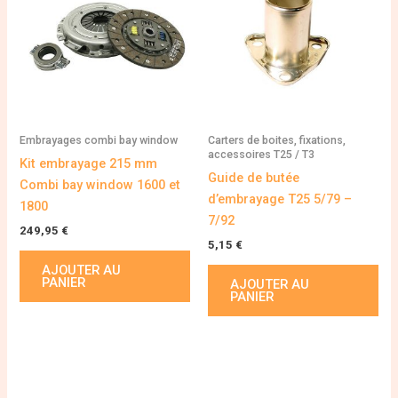
Embrayages combi bay window
Carters de boites, fixations,
accessoires T25 / T3
Kit embrayage 215 mm
Guide de butée
Combi bay window 1600 et
d’embrayage T25 5/79 –
1800
7/92
249,95
€
5,15
€
AJOUTER AU
PANIER
AJOUTER AU
PANIER