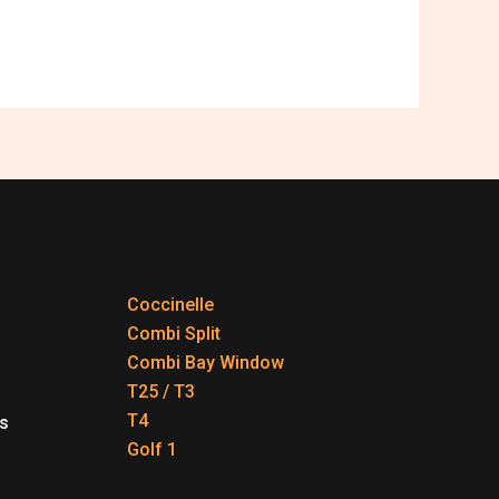
Coccinelle
Combi Split
Combi Bay Window
T25 / T3
T4
s
Golf 1