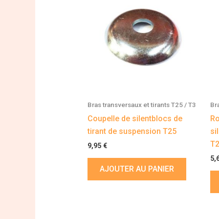
Bras transversaux et tirants T25 / T3
Br
Coupelle de silentblocs de
Ro
tirant de suspension T25
si
T
9,95
€
5,
AJOUTER AU PANIER