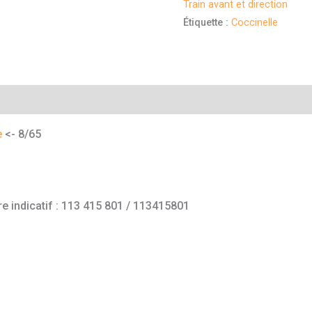
Train avant et direction
Étiquette :
Coccinelle
mentaires
e
<- 8/65
e indicatif : 113 415 801 / 113415801