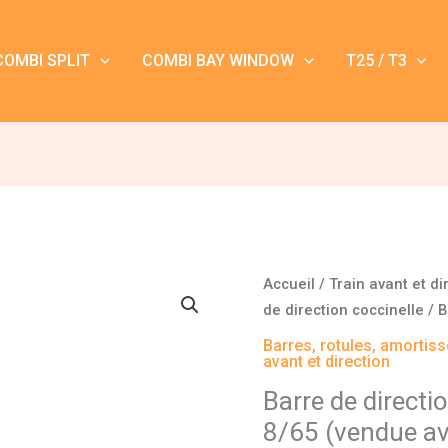
COMBI SPLIT
COMBI BAY WINDOW
T25 / T3
Accueil
/
Train avant et di
de direction coccinelle
/ B
Barres, rotules, amortiss
avant et direction
Barre de directi
8/65 (vendue av