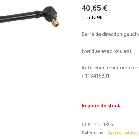
40,65
€
115 1396
Barre de direction gauch
(vendue avec rotules)
Référence constructeur do
/ 113415801
Rupture de stock
UGS :
115 1396
Catégories :
Barres, rotules