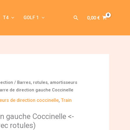
Rechercher
T4
GOLF 1
0,00
€
rection
/
Barres, rotules, amortisseurs
arre de direction gauche Coccinelle
eurs de direction coccinelle
,
Train
on gauche Coccinelle <-
ec rotules)