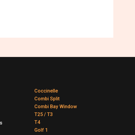
Coccinelle
Combi Split
Combi Bay Window
T25 / T3
T4
s
Golf 1