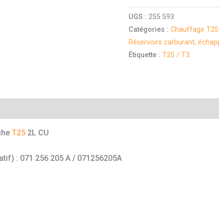
UGS :
255 593
Catégories :
Chauffage T25
Réservoirs carburant, écha
Étiquette :
T25 / T3
mentaires
che
T25
2L CU
catif) : 071 256 205 A / 071256205A