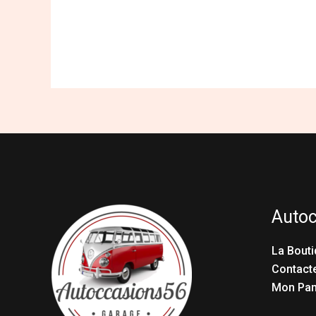
Auto
La Bouti
Contact
Mon Pan