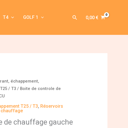
Rechercher
T4
GOLF 1
0,00
€
urant, échappement,
T25 / T3
/ Boite de controle de
 CU
appement T25 / T3
,
Réservoirs
, chauffage
le de chauffage gauche