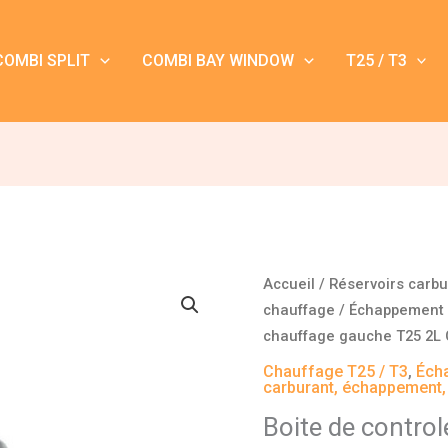
COMBI SPLIT
COMBI BAY WINDOW
T25 / T3
quantité
Accueil
/
Réservoirs carb
de
chauffage
/
Échappement 
Boite
chauffage gauche T25 2L
de
Chauffage T25 / T3
,
Éch
controle
carburant, échappement
de
Boite de contro
chauffage