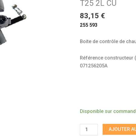
T25 2L CU
gauche
T25
83,15
€
2L
255 593
CU
Boite de contrôle de ch
Référence constructeur (à 
071256205A
Disponible sur comman
AJOUTER AU