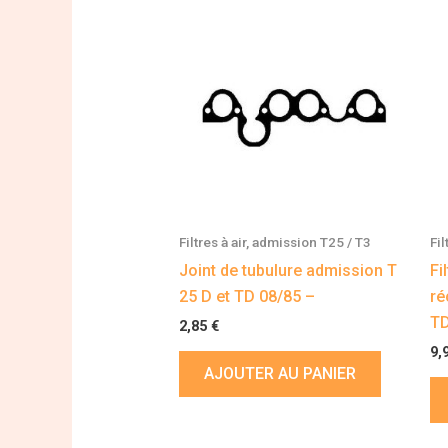
Filtres à air, admission T25 / T3
Fi
Joint de tubulure admission T
Fi
25 D et TD 08/85 –
ré
TD
2,85
€
9,
AJOUTER AU PANIER