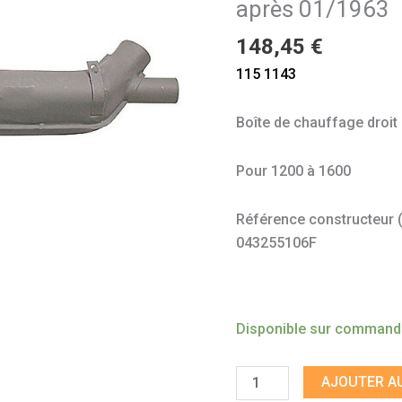
après 01/1963
après
01/1963
148,45
€
115 1143
Boîte de chauffage droit
Pour 1200 à 1600
Référence constructeur (à 
043255106F
Disponible sur comman
AJOUTER AU