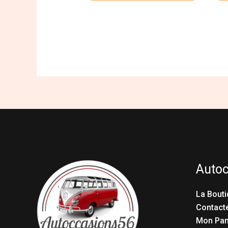
Auto
La Bouti
Contact
Mon Pan