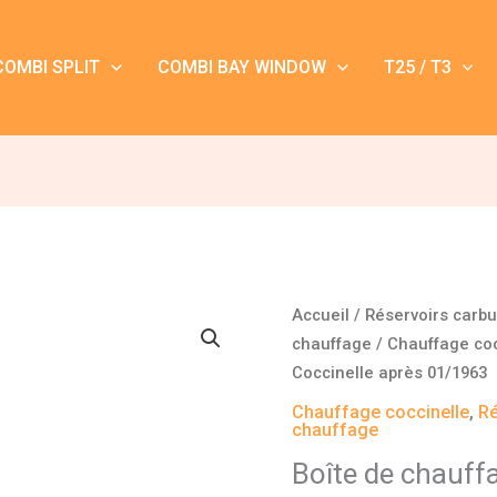
COMBI SPLIT
COMBI BAY WINDOW
T25 / T3
quantité
Accueil
/
Réservoirs carb
de
chauffage
/
Chauffage coc
Boîte
Coccinelle après 01/1963
de
Chauffage coccinelle
,
Ré
chauffage
chauffage
droit
Boîte de chauffa
Coccinelle