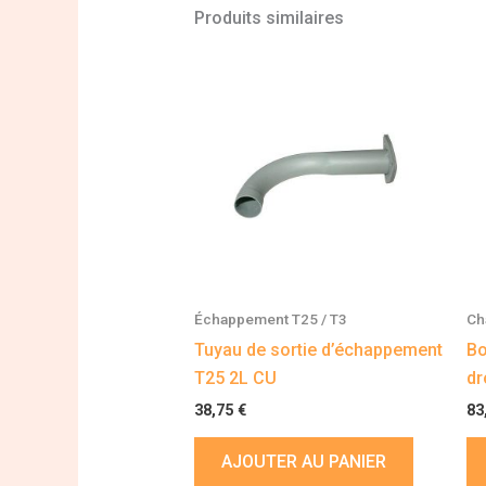
Produits similaires
Échappement T25 / T3
Ch
Tuyau de sortie d’échappement
Bo
T25 2L CU
dr
38,75
€
83
AJOUTER AU PANIER