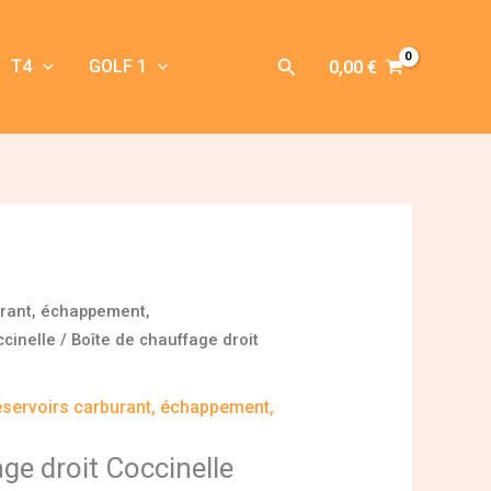
Rechercher
T4
GOLF 1
0,00
€
urant, échappement,
cinelle
/ Boîte de chauffage droit
servoirs carburant, échappement,
ge droit Coccinelle