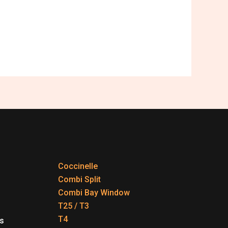
Coccinelle
Combi Split
Combi Bay Window
T25 / T3
T4
s