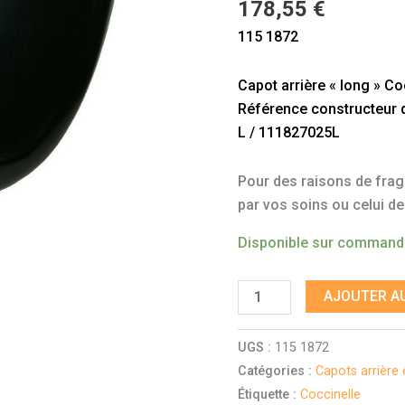
178,55
€
1964-
115 1872
1966
Capot arrière « long » C
Référence constructeur do
L / 111827025L
Pour des raisons de fragil
par vos soins ou celui de
Disponible sur comman
AJOUTER AU
UGS :
115 1872
Catégories :
Capots arrière 
Étiquette :
Coccinelle