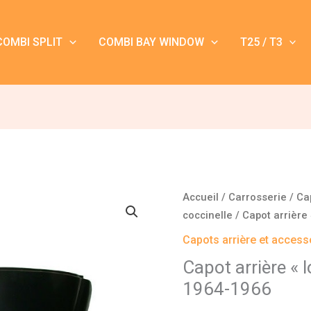
COMBI SPLIT
COMBI BAY WINDOW
T25 / T3
quantité
Accueil
/
Carrosserie
/
Ca
de
coccinelle
/ Capot arrière
Capot
Capots arrière et access
arrière
Capot arrière « 
« long »
1964-1966
Coccinelle
1200