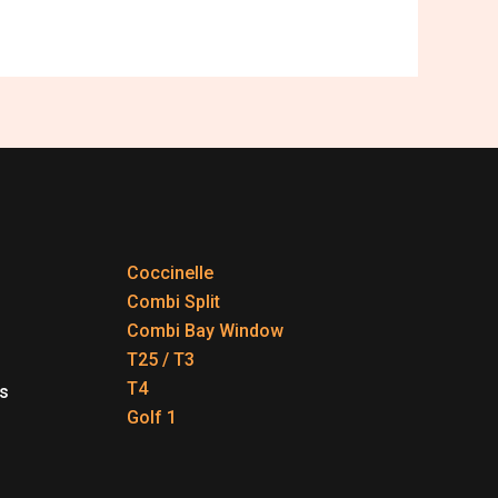
Coccinelle
Combi Split
Combi Bay Window
T25 / T3
T4
s
Golf 1