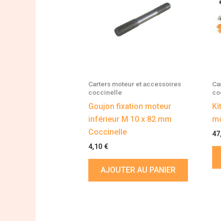
Carters moteur et accessoires
Ca
coccinelle
co
Goujon fixation moteur
Ki
inférieur M 10 x 82 mm
mo
Coccinelle
47
4,10
€
AJOUTER AU PANIER