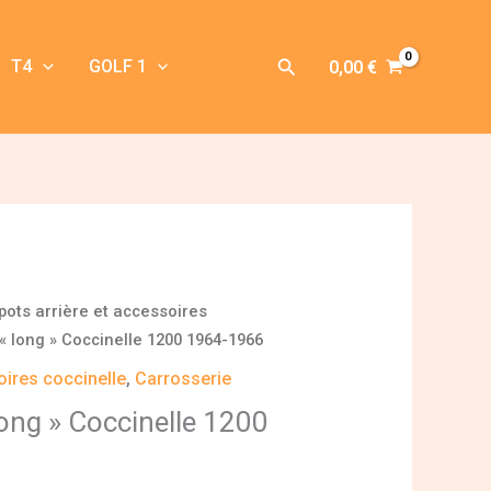
Rechercher
T4
GOLF 1
0,00
€
pots arrière et accessoires
 « long » Coccinelle 1200 1964-1966
oires coccinelle
,
Carrosserie
long » Coccinelle 1200