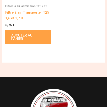
Filtres à air, admission T25 / T3
Filtre à air Transporter T25
1,6 et 1,7 D
6,75
€
AJOUTER AU
PANIER