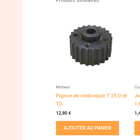
Produits similaires
Moteur
Cu
Pignon de vilebrequin T 25 D et
Jo
TD
1,
12,80
€
1,
AJOUTER AU PANIER