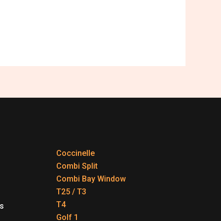
Coccinelle
Combi Split
Combi Bay Window
T25 / T3
T4
s
Golf 1