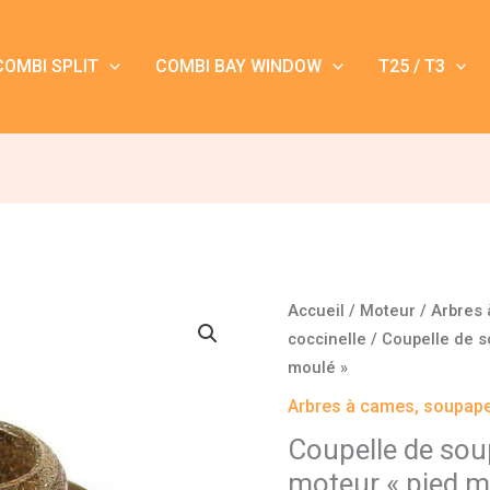
COMBI SPLIT
COMBI BAY WINDOW
T25 / T3
quantité
Accueil
/
Moteur
/
Arbres 
de
coccinelle
/ Coupelle de s
Coupelle
moulé »
de
Arbres à cames, soupape
soupape
Coupelle de sou
Coccinelle
moteur « pied m
pour