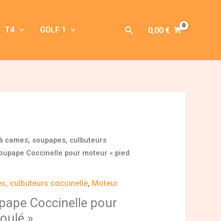
Rechercher
T4
GOLF 1
0,00
€
à cames, soupapes, culbuteurs
oupape Coccinelle pour moteur « pied
s, culbuteurs coccinelle
,
Moteur
pape Coccinelle pour
oulé »