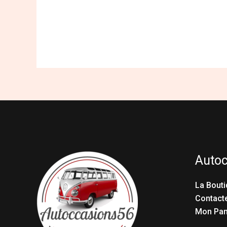
Auto
La Bouti
Contact
Mon Pan