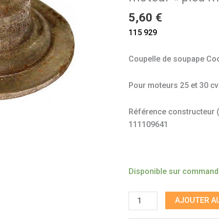
moteur
5,60
€
"pied
115 929
moulé"
Coupelle de soupape Coc
Pour moteurs 25 et 30 cv
Référence constructeur (à 
111109641
Disponible sur comman
AJOUTER AU