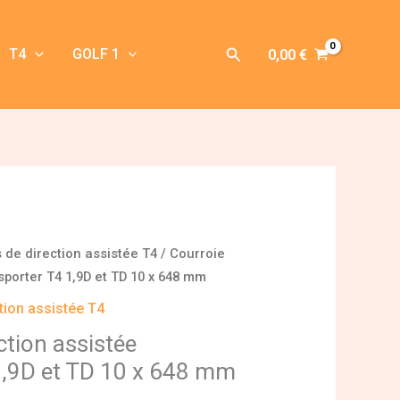
Rechercher
T4
GOLF 1
0,00
€
de direction assistée T4
/ Courroie
sporter T4 1,9D et TD 10 x 648 mm
tion assistée T4
ction assistée
1,9D et TD 10 x 648 mm