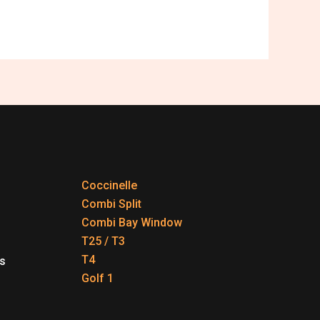
Coccinelle
Combi Split
Combi Bay Window
T25 / T3
T4
s
Golf 1