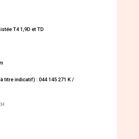
sistée T4 1,9D et TD
mm
titre indicatif) : 044 145 271 K /
CH