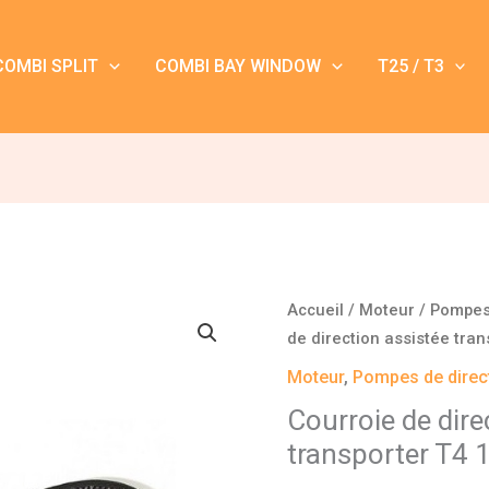
COMBI SPLIT
COMBI BAY WINDOW
T25 / T3
quantité
Accueil
/
Moteur
/
Pompes 
de
de direction assistée tran
Courroie
Moteur
,
Pompes de direc
de
Courroie de dire
direction
transporter T4 
assistée
transporter