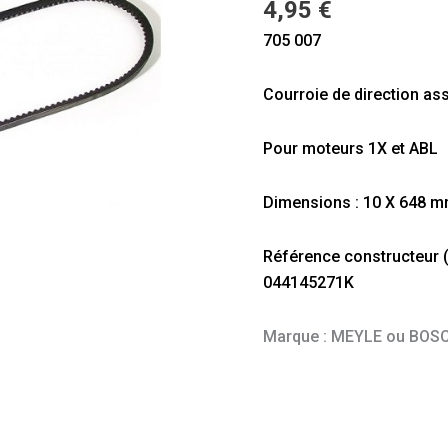
4,95
€
T4
705 007
1,9D
et
Courroie de direction as
TD
10
x
Pour moteurs 1X et ABL
648
mm
Dimensions : 10 X 648 
Référence constructeur (à 
044145271K
Marque : MEYLE ou BOS