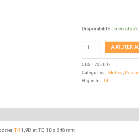
Disponibilité :
5 en stock
AJOUTER AU
UGS :
705 007
Catégories :
Moteur
,
Pompes
Étiquette :
T4
mentaires
porter
T4
1,9D et TD 10 x 648 mm