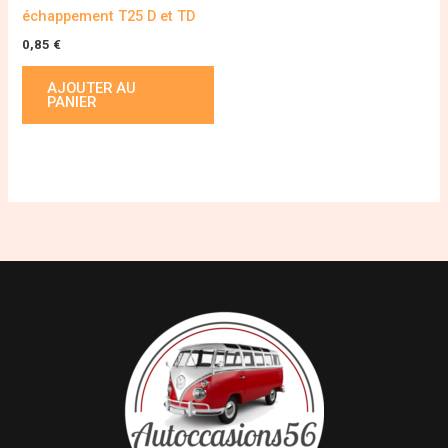
échappement T25 D et TD
0,85
€
AJOUTER AU
PANIER