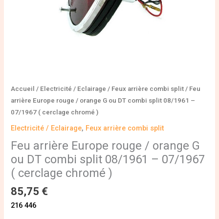
combi
split
08/1961
-
07/1967
(
cerclage
chromé
Accueil
/
Electricité / Eclairage
/
Feux arrière combi split
/ Feu
)
arrière Europe rouge / orange G ou DT combi split 08/1961 –
07/1967 ( cerclage chromé )
Electricité / Eclairage
,
Feux arrière combi split
Feu arrière Europe rouge / orange G
ou DT combi split 08/1961 – 07/1967
( cerclage chromé )
85,75
€
216 446