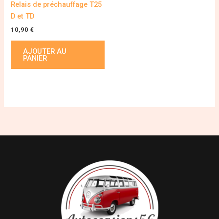
Relais de préchauffage T25
D et TD
10,90
€
AJOUTER AU
PANIER