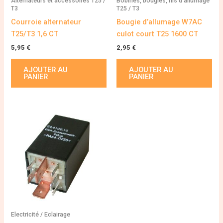
Alternateurs et accessoires T25 /
Bobines, bougies, fils d'allumage
T3
T25 / T3
Courroie alternateur
Bougie d’allumage W7AC
T25/T3 1,6 CT
culot court T25 1600 CT
5,95
€
2,95
€
AJOUTER AU
AJOUTER AU
PANIER
PANIER
Electricité / Eclairage