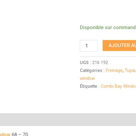
Disponible sur comman
AJOUTER AU
UGS :
216 192
Catégories :
Freinage
,
Tuyau
window
Étiquette :
Combi Bay Wind
mentaires
ndow
68 – 70