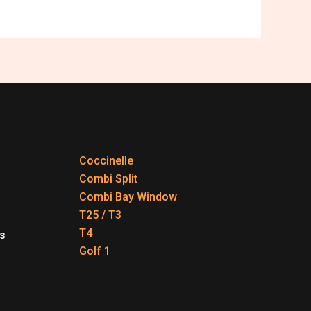
Coccinelle
Combi Split
Combi Bay Window
T25 / T3
T4
s
Golf 1