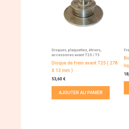
Disques, plaquettes, étriers,
Fr
accessoires avant T25 / T3
Bo
Disque de frein avant T25 ( 278
li
X 13 mm )
18
53,60
€
AJOUTER AU PANIER