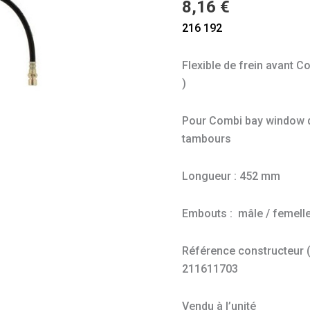
8,16
€
bay
216 192
window
68
Flexible de frein avant 
-
)
70
Pour Combi bay window d
tambours
Longueur : 452 mm
Embouts : mâle / femell
Référence constructeur (à 
211611703
Vendu à l’unité