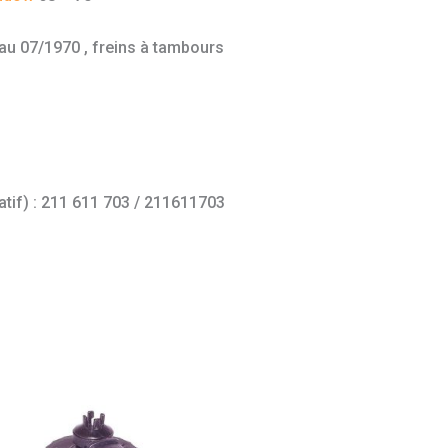
u 07/1970 , freins à tambours
atif) : 211 611 703 / 211611703