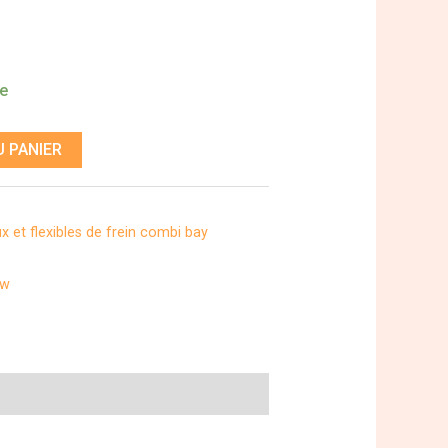
de
 PANIER
x et flexibles de frein combi bay
ow