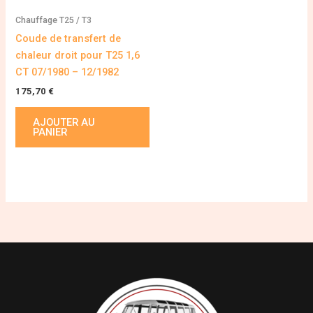
Chauffage T25 / T3
Coude de transfert de
chaleur droit pour T25 1,6
CT 07/1980 – 12/1982
175,70
€
AJOUTER AU
PANIER