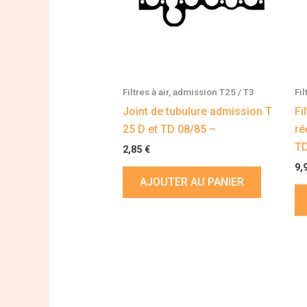
Filtres à air, admission T25 / T3
Fi
Joint de tubulure admission T
Fi
25 D et TD 08/85 –
ré
TD
2,85
€
9,
AJOUTER AU PANIER