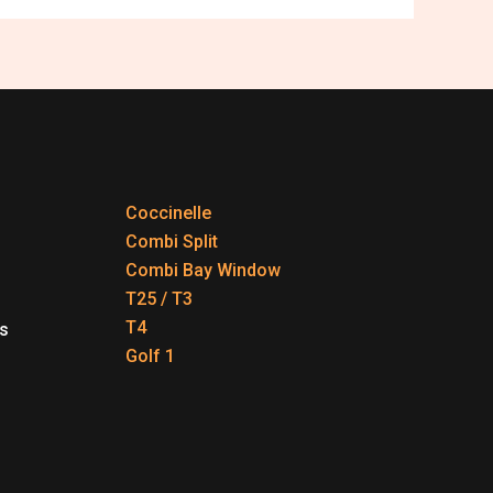
Coccinelle
Combi Split
Combi Bay Window
T25 / T3
T4
s
Golf 1