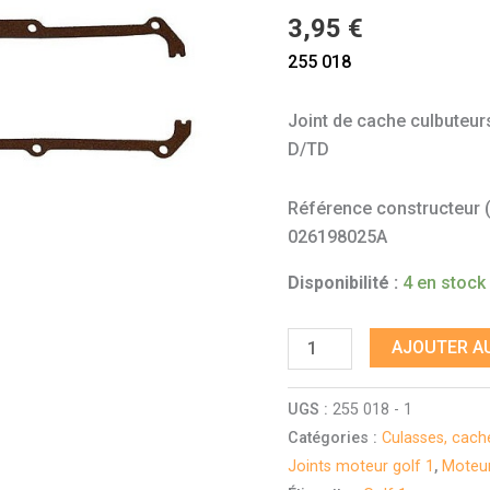
1
3,95
€
1,5
255 018
à
1,8
Joint de cache culbuteurs
essence
D/TD
et
1,6
Référence constructeur (à 
D/TD
026198025A
Disponibilité :
4 en stock
AJOUTER AU
UGS :
255 018 - 1
Catégories :
Culasses, cache
Joints moteur golf 1
,
Moteu