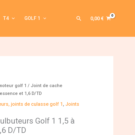
Rechercher
T4
GOLF 1
0,00
€
moteur golf 1
/ Joint de cache
8 essence et 1,6 D/TD
urs, joints de culasse golf 1
,
Joints
ulbuteurs Golf 1 1,5 à
1,6 D/TD