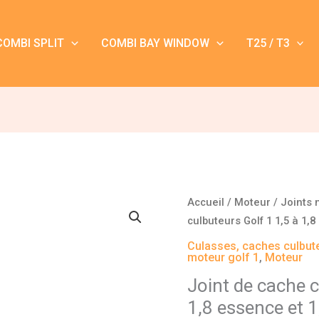
COMBI SPLIT
COMBI BAY WINDOW
T25 / T3
quantité
Accueil
/
Moteur
/
Joints 
de
culbuteurs Golf 1 1,5 à 1,
Joint
Culasses, caches culbute
de
moteur golf 1
,
Moteur
cache
Joint de cache c
culbuteurs
1,8 essence et 
Golf