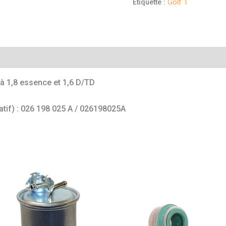
Étiquette :
Golf 1
mentaires
à 1,8 essence et 1,6 D/TD
catif) : 026 198 025 A / 026198025A