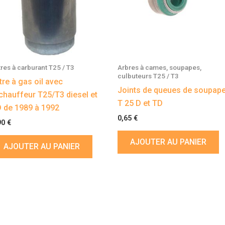
ltres à carburant T25 / T3
Arbres à cames, soupapes,
culbuteurs T25 / T3
ltre à gas oil avec
Joints de queues de soupap
chauffeur T25/T3 diesel et
T 25 D et TD
 de 1989 à 1992
0,65
€
90
€
AJOUTER AU PANIER
AJOUTER AU PANIER