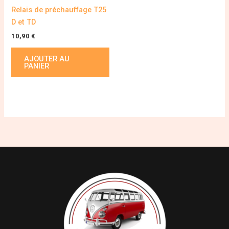
Relais de préchauffage T25
D et TD
10,90
€
AJOUTER AU
PANIER