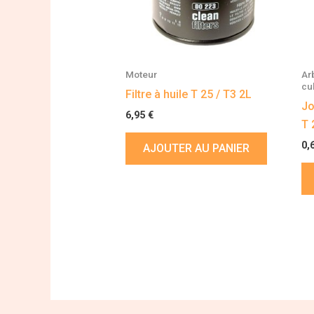
Moteur
Ar
cu
Filtre à huile T 25 / T3 2L
Jo
6,95
€
T 
0,
AJOUTER AU PANIER