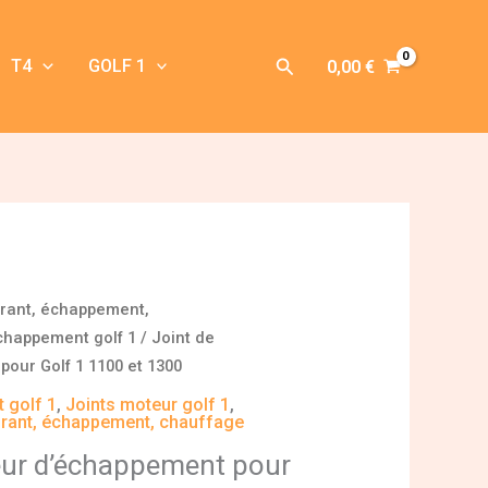
Rechercher
T4
GOLF 1
0,00
€
urant, échappement,
chappement golf 1
/ Joint de
pour Golf 1 1100 et 1300
 golf 1
,
Joints moteur golf 1
,
urant, échappement, chauffage
teur d’échappement pour