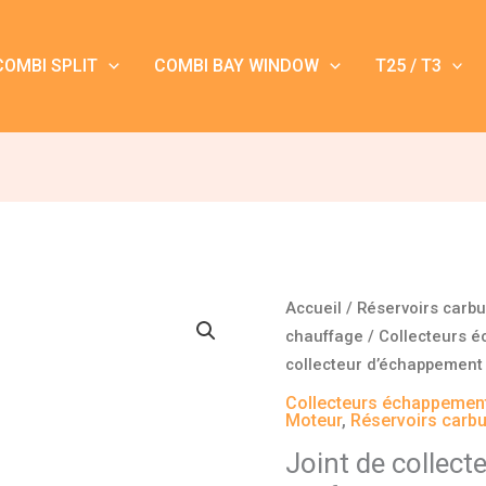
COMBI SPLIT
COMBI BAY WINDOW
T25 / T3
quantité
Accueil
/
Réservoirs carb
de
chauffage
/
Collecteurs é
Joint
collecteur d’échappement 
de
Collecteurs échappement
collecteur
Moteur
,
Réservoirs carb
d'échappement
Joint de collec
pour