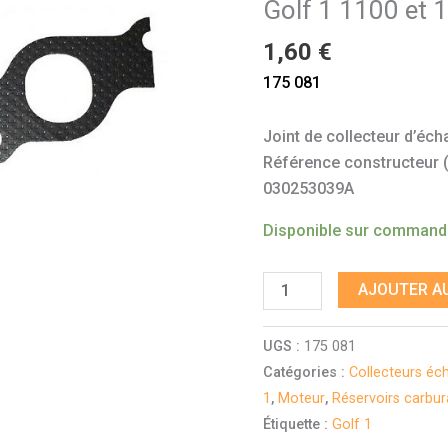
Golf 1 1100 et 
Golf
1
1,60
€
1100
175 081
et
1300
Joint de collecteur d’éc
Référence constructeur (à 
030253039A
Disponible sur comman
AJOUTER AU
UGS :
175 081
Catégories :
Collecteurs éc
1
,
Moteur
,
Réservoirs carbu
Étiquette :
Golf 1