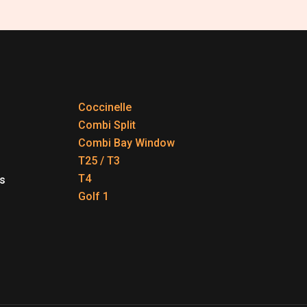
Coccinelle
Combi Split
Combi Bay Window
T25 / T3
T4
s
Golf 1