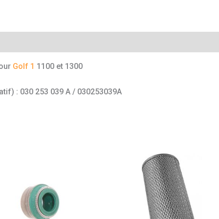
mentaires
pour
Golf 1
1100 et 1300
catif) : 030 253 039 A / 030253039A