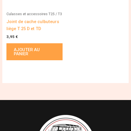
Culasses et accessoires T25 / T3
Joint de cache culbuteurs
liège T 25 D et TD
3,95
€
AJOUTER AU
PANIER