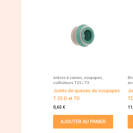
Arbres à cames, soupapes,
Bl
culbuteurs T25 / T3
ac
Joints de queues de soupapes
Jo
T 25 D et TD
TD
0,65
€
11
AJOUTER AU PANIER