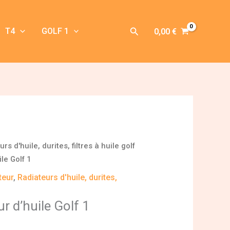
Rechercher
T4
GOLF 1
0,00
€
rs d'huile, durites, filtres à huile golf
le Golf 1
teur
,
Radiateurs d'huile, durites,
r d’huile Golf 1