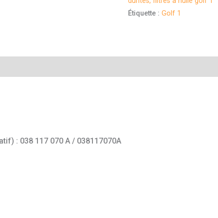
durites, filtres à huile golf 1
Étiquette :
Golf 1
mentaires
catif) : 038 117 070 A / 038117070A