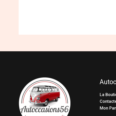
Auto
La Bouti
Contact
Mon Pan