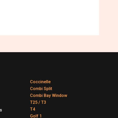
Coccinelle
Combi Split
Combi Bay Window
T25 / T3
T4
s
Golf 1