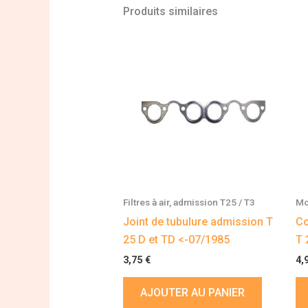
Produits similaires
Filtres à air, admission T25 / T3
Mo
Joint de tubulure admission T
Co
25 D et TD <-07/1985
T 
3,75
€
4,
AJOUTER AU PANIER