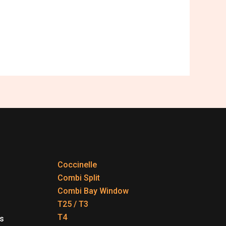
Coccinelle
Combi Split
Combi Bay Window
T25 / T3
T4
s