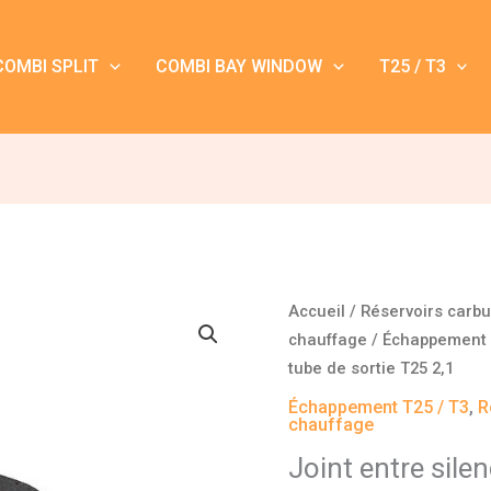
COMBI SPLIT
COMBI BAY WINDOW
T25 / T3
quantité
Accueil
/
Réservoirs carb
de
chauffage
/
Échappement 
Joint
tube de sortie T25 2,1
entre
Échappement T25 / T3
,
R
silencieux
chauffage
et
Joint entre silen
tube