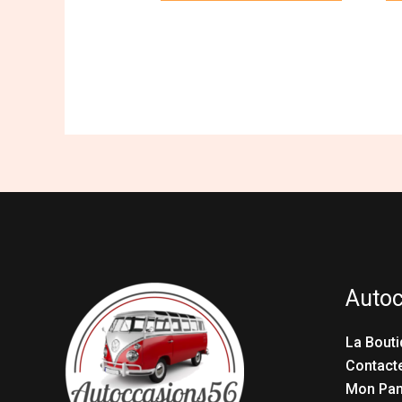
Auto
La Bouti
Contact
Mon Pan