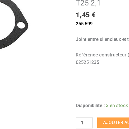
T25 2,1
de
sortie
1,45
€
T25
255 599
2,1
Joint entre silencieux et 
Référence constructeur (à 
025251235
Disponibilité :
3 en stock
AJOUTER AU