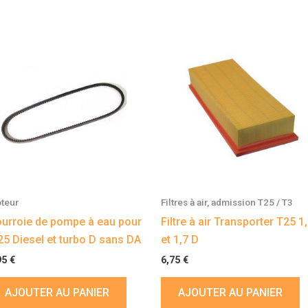
teur
Filtres à air, admission T25 / T3
urroie de pompe à eau pour
Filtre à air Transporter T25 1
25 Diesel et turbo D sans DA
et 1,7 D
95
€
6,75
€
AJOUTER AU PANIER
AJOUTER AU PANIER