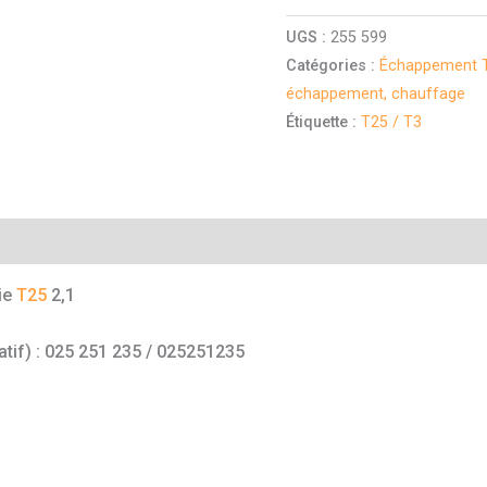
UGS :
255 599
Catégories :
Échappement T
échappement, chauffage
Étiquette :
T25 / T3
mentaires
tie
T25
2,1
atif) : 025 251 235 / 025251235