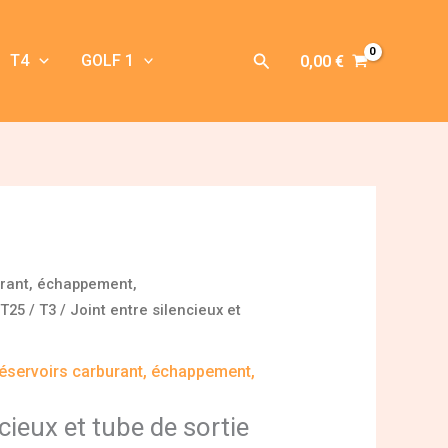
Rechercher
T4
GOLF 1
0,00
€
urant, échappement,
T25 / T3
/ Joint entre silencieux et
éservoirs carburant, échappement,
cieux et tube de sortie