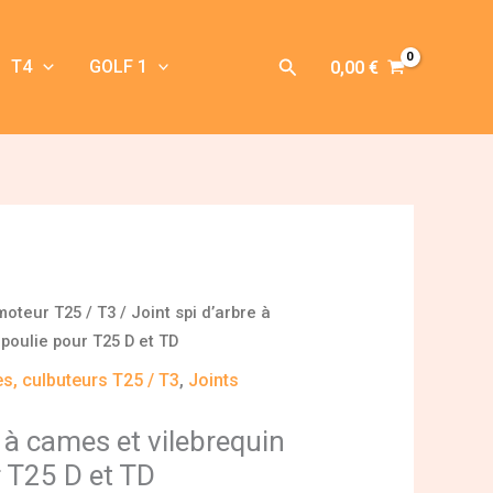
Rechercher
T4
GOLF 1
0,00
€
moteur T25 / T3
/ Joint spi d’arbre à
poulie pour T25 D et TD
s, culbuteurs T25 / T3
,
Joints
e à cames et vilebrequin
r T25 D et TD