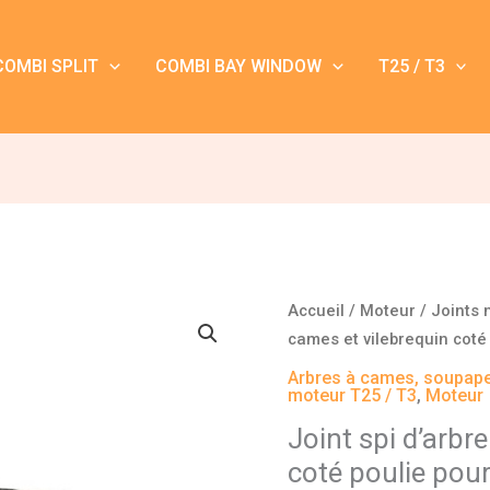
COMBI SPLIT
COMBI BAY WINDOW
T25 / T3
quantité
Accueil
/
Moteur
/
Joints 
de
cames et vilebrequin coté 
Joint
Arbres à cames, soupape
spi
moteur T25 / T3
,
Moteur
d'arbre
Joint spi d’arbr
à
coté poulie pou
cames