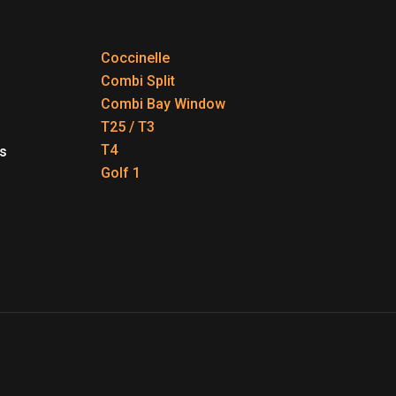
Coccinelle
Combi Split
Combi Bay Window
T25 / T3
T4
s
Golf 1