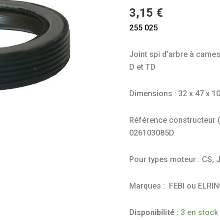
et
3,15
€
vilebrequin
255 025
coté
poulie
Joint spi d’arbre à cames
pour
D et TD
T25
D
Dimensions : 32 x 47 x 
et
TD
Référence constructeur (à 
026103085D
Pour types moteur : CS, 
Marques : FEBI ou ELRI
Disponibilité :
3 en stock