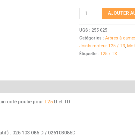
AJOUTER AU
UGS :
255 025
Catégories :
Arbres à cames
Joints moteur T25 / T3
,
Mot
Étiquette :
T25 / T3
mentaires
quin coté poulie pour
T25
D et TD
catif) : 026 103 085 D / 026103085D