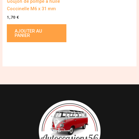
Goujon de pompe à huile
Coccinelle M6 x 31 mm
1,70
€
AJOUTER AU
PANIER