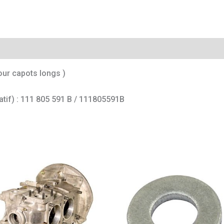
mentaires
our capots longs )
catif) : 111 805 591 B / 111805591B