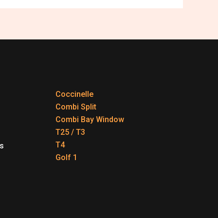
Coccinelle
Combi Split
Combi Bay Window
T25 / T3
T4
s
Golf 1