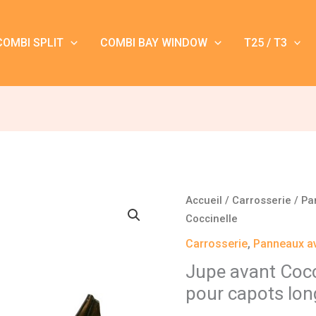
COMBI SPLIT
COMBI BAY WINDOW
T25 / T3
quantité
Accueil
/
Carrosserie
/
Pa
de
Coccinelle
Jupe
Carrosserie
,
Panneaux av
avant
Jupe avant Cocc
Coccinelle
pour capots lon