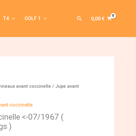
Rechercher
T4
GOLF 1
0,00
€
nneaux avant coccinelle
/ Jupe avant
ant coccinelle
inelle <-07/1967 (
gs )