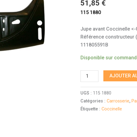
51,85
€
115 1880
Jupe avant Coccinelle <-
Référence constructeur (à 
111805591B
Disponible sur comman
AJOUTER AU
UGS :
115 1880
Catégories :
Carrosserie
,
Pa
Étiquette :
Coccinelle