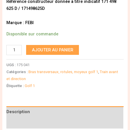
Référence constructeur donnée à titre indicatif 171 498
625 D / 171498625D
Marque : FEBI
Disponible sur commande
AJOUTER AU PANIER
UGS :
175 041
Catégories :
Bras transversaux, rotules, moyeux golf 1
,
Train avant
et direction
Étiquette :
Golf 1
Description
Informations complémentaires