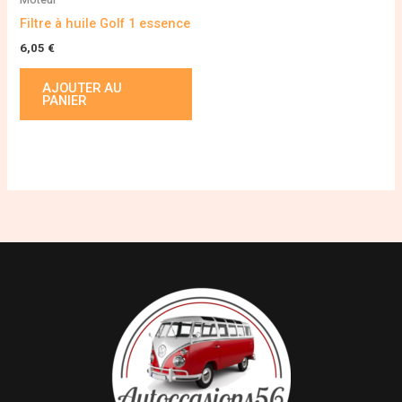
Filtre à huile Golf 1 essence
6,05
€
AJOUTER AU
PANIER