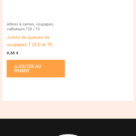
Arbres à cames, soupapes,
culbuteurs T25 / T3
Joints de queues de
soupapes T 25 D et TD
0,65
€
AJOUTER AU
PANIER