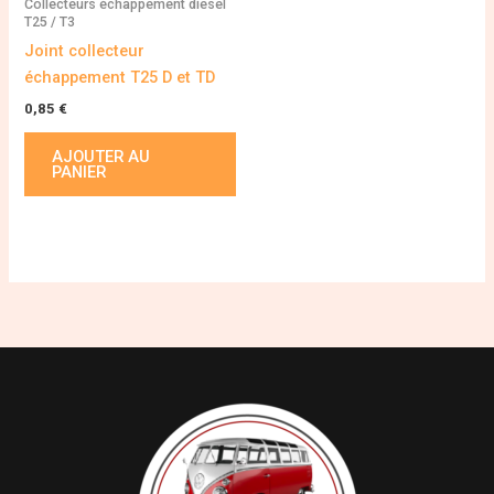
Collecteurs échappement diesel
T25 / T3
Joint collecteur
échappement T25 D et TD
0,85
€
AJOUTER AU
PANIER