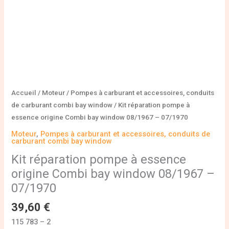
08/1967
-
07/1970
Accueil
/
Moteur
/
Pompes à carburant et accessoires, conduits
de carburant combi bay window
/ Kit réparation pompe à
essence origine Combi bay window 08/1967 – 07/1970
Moteur
,
Pompes à carburant et accessoires, conduits de
carburant combi bay window
Kit réparation pompe à essence
origine Combi bay window 08/1967 –
07/1970
39,60
€
115 783 – 2