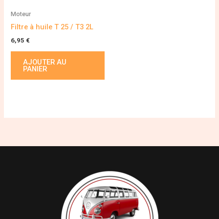
Moteur
Filtre à huile T 25 / T3 2L
6,95
€
AJOUTER AU
PANIER