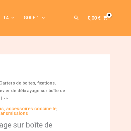
Rechercher
T4
GOLF 1
0,00
€
Carters de boites, fixations,
evier de débrayage sur boîte de
1 ->
ons, accessoires coccinelle
,
ransmissions
age sur boîte de