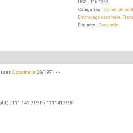
UGS :
115 1283
Catégories :
Carters de boit
Embrayage coccinelle
,
Tran
Étiquette :
Coccinelle
mentaires
tesses
Coccinelle
08/1971 ->
atif) : 111 141 719 F / 111141719F