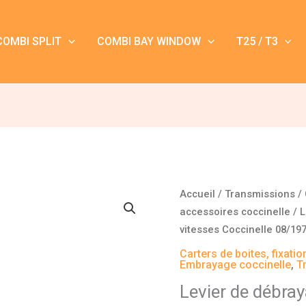
COMBI SPLIT
COMBI BAY WINDOW
T25 / T3
quantité
Accueil
/
Transmissions
/
de
accessoires coccinelle
/ L
Levier
vitesses Coccinelle 08/197
de
Carters de boites, fixati
débrayage
Embrayage coccinelle
,
T
sur
Levier de débray
boîte