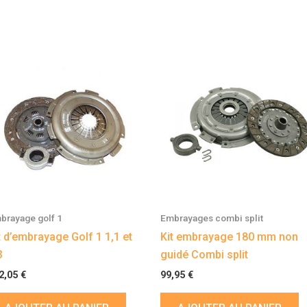
brayage golf 1
Embrayages combi split
t d’embrayage Golf 1 1,1 et
Kit embrayage 180 mm non
3
guidé Combi split
2,05
€
99,95
€