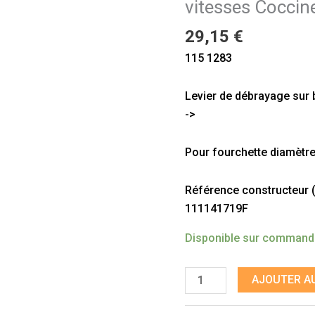
vitesses Coccin
de
vitesses
29,15
€
Coccinelle
115 1283
08/1971
-
Levier de débrayage sur 
>
->
Pour fourchette diamèt
Référence constructeur (à 
111141719F
Disponible sur comman
AJOUTER AU