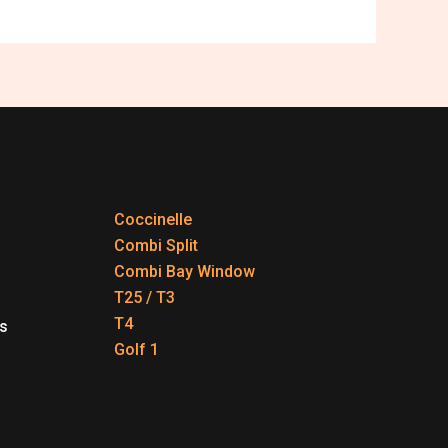
Coccinelle
Combi Split
Combi Bay Window
T25 / T3
T4
s
Golf 1