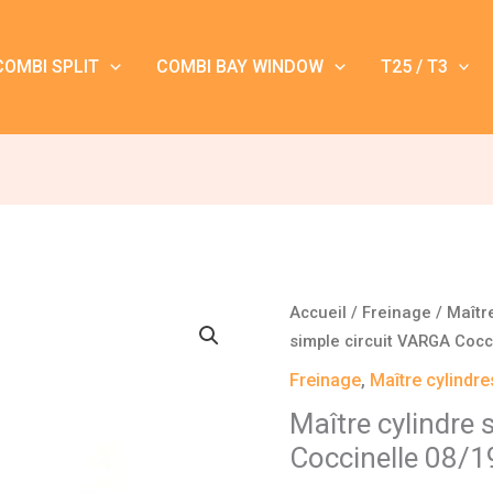
COMBI SPLIT
COMBI BAY WINDOW
T25 / T3
quantité
Accueil
/
Freinage
/
Maîtr
de
simple circuit VARGA Cocc
Maître
Freinage
,
Maître cylindre
cylindre
Maître cylindre 
simple
Coccinelle 08/
circuit
VARGA