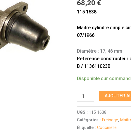
68,20
€
Coccinelle
115 1638
08/1964
-
Maître cylindre simple c
07/1966
07/1966
Diamètre : 17, 46 mm
Référence constructeur do
B / 113611023B
Disponible sur comman
AJOUTER AU
UGS :
115 1638
Catégories :
Freinage
,
Maîtr
Étiquette :
Coccinelle