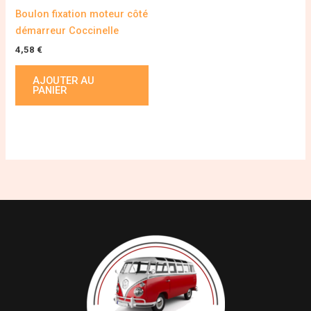
Boulon fixation moteur côté
démarreur Coccinelle
4,58
€
AJOUTER AU
PANIER