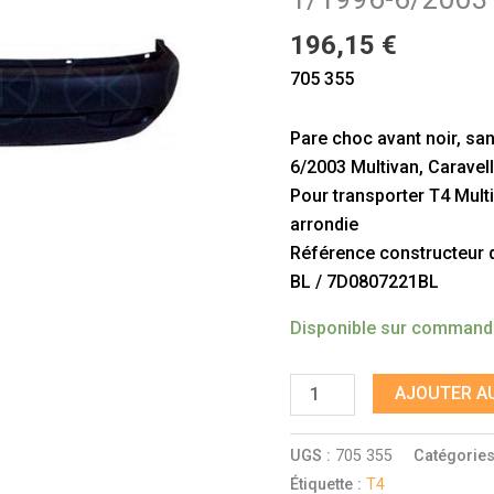
trous
196,15
€
d'antibrouillards,
transporter
705 355
T4
1/1996-
Pare choc avant noir, san
6/2003
6/2003 Multivan, Caravel
Pour transporter T4 Mult
arrondie
Référence constructeur do
BL / 7D0807221BL
Disponible sur comman
AJOUTER AU
UGS :
705 355
Catégories
Étiquette :
T4