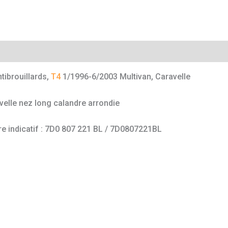
mentaires
tibrouillards,
T4
1/1996-6/2003 Multivan, Caravelle
velle nez long calandre arrondie
re indicatif : 7D0 807 221 BL / 7D0807221BL