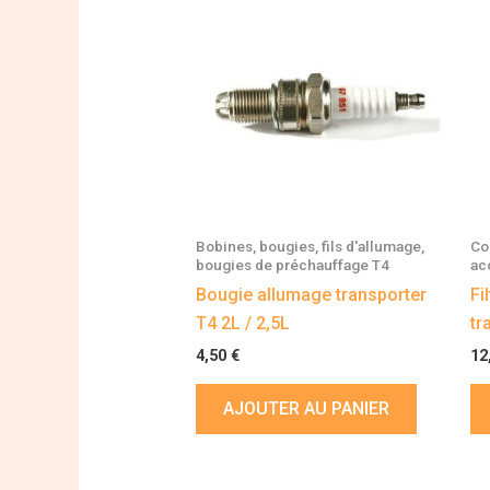
Bobines, bougies, fils d'allumage,
Co
bougies de préchauffage T4
ac
Bougie allumage transporter
Fi
T4 2L / 2,5L
tr
4,50
€
12
AJOUTER AU PANIER