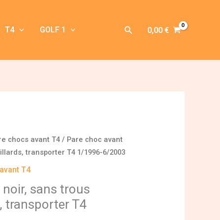
Rechercher
T4
GOLF 1
0,00
€
re chocs avant T4
/ Pare choc avant
uillards, transporter T4 1/1996-6/2003
avant T4
noir, sans trous
s, transporter T4