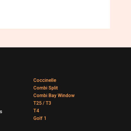
Coccinelle
Combi Split
Combi Bay Window
T25 / T3
T4
s
Golf 1