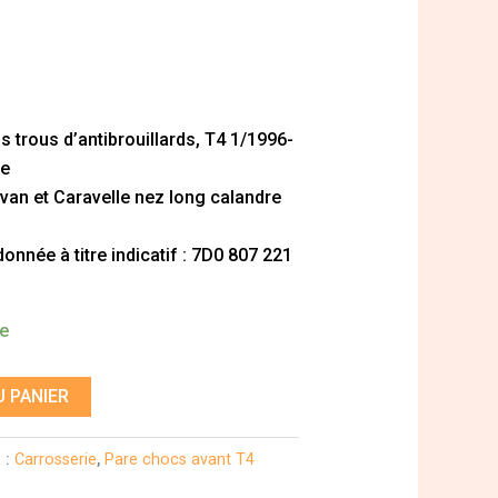
s trous d’antibrouillards, T4 1/1996-
le
ivan et Caravelle nez long calandre
nnée à titre indicatif : 7D0 807 221
de
 PANIER
 :
Carrosserie
,
Pare chocs avant T4