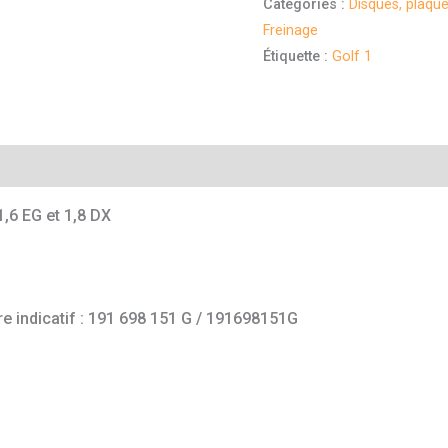
Catégories :
Disques, plaque
Freinage
Étiquette :
Golf 1
mentaires
,6 EG et 1,8 DX
e indicatif : 191 698 151 G / 191698151G