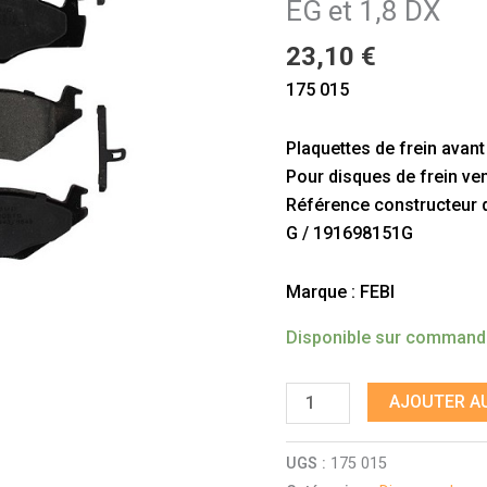
EG et 1,8 DX
1
GTI
23,10
€
1,6
175 015
EG
et
Plaquettes de frein avant
1,8
Pour disques de frein ven
DX
Référence constructeur do
G / 191698151G
Marque : FEBI
Disponible sur comman
AJOUTER AU
UGS :
175 015