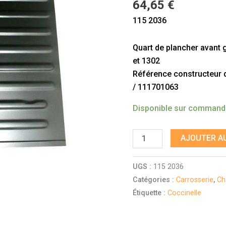
64,65
€
Coccinelle
115 2036
1200/1300/1500
et
Quart de plancher avant
1302
et 1302
Référence constructeur do
/ 111701063
Disponible sur comman
AJOUTER AU
UGS :
115 2036
Catégories :
Carrosserie
,
Ch
Étiquette :
Coccinelle