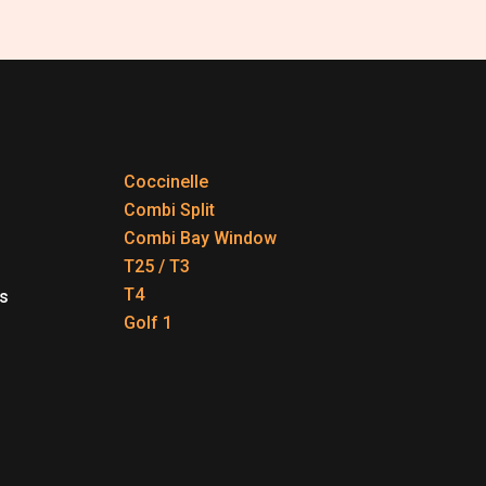
Coccinelle
Combi Split
Combi Bay Window
T25 / T3
T4
s
Golf 1