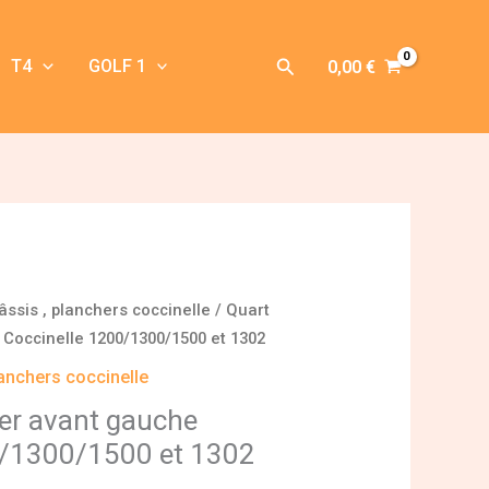
Rechercher
T4
GOLF 1
0,00
€
âssis , planchers coccinelle
/ Quart
Coccinelle 1200/1300/1500 et 1302
lanchers coccinelle
er avant gauche
0/1300/1500 et 1302