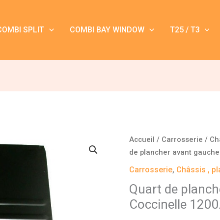
COMBI SPLIT
COMBI BAY WINDOW
T25 / T3
quantité
Accueil
/
Carrosserie
/
Ch
de
de plancher avant gauche 
Quart
Carrosserie
,
Châssis , p
de
Quart de planch
plancher
Coccinelle 120
avant
gauche