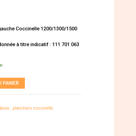
 gauche Coccinelle 1200/1300/1500
nnée à titre indicatif : 111 701 063
de
 PANIER
âssis , planchers coccinelle