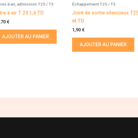
tres à air, admission T25 / T3
Échappement T25 / T3
ltre à air T 25 1,6 TD
Joint de sortie silencieux T2
et TD
,70
€
1,90
€
AJOUTER AU PANIER
AJOUTER AU PANIER