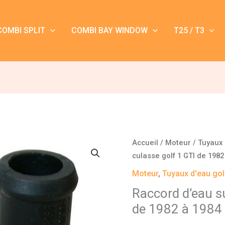
COMBI SPLIT
COMBI BAY WINDOW
T25 / T3
Accueil
/
Moteur
/
Tuyaux 
culasse golf 1 GTI de 1982
Moteur
,
Tuyaux d'eau gol
Raccord d’eau su
de 1982 à 1984