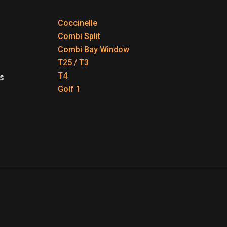
Coccinelle
Combi Split
Combi Bay Window
T25 / T3
T4
s
Golf 1