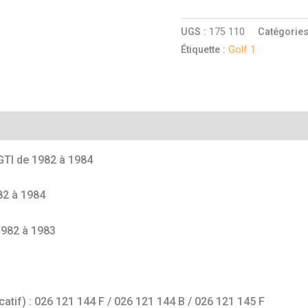
UGS :
175 110
Catégories
Étiquette :
Golf 1
mentaires
TI de 1982 à 1984
82 à 1984
1982 à 1983
catif) : 026 121 144 F / 026 121 144 B / 026 121 145 F