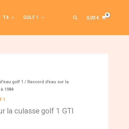
Rechercher
T4
GOLF 1
0,00
€
d'eau golf 1
/ Raccord d’eau sur la
 à 1984
f 1
r la culasse golf 1 GTI