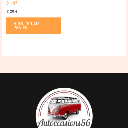
81-87
7,20
€
AJOUTER AU
PANIER