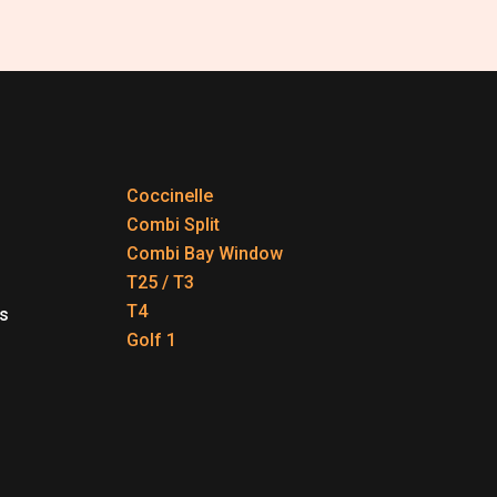
Coccinelle
Combi Split
Combi Bay Window
T25 / T3
T4
s
Golf 1