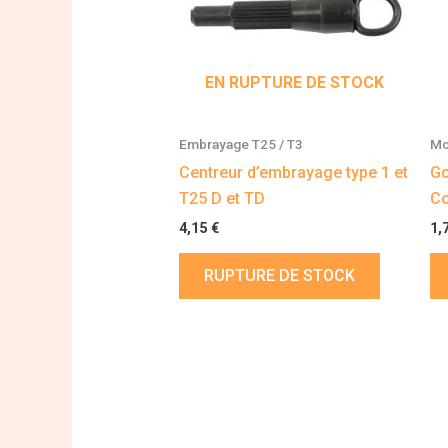
EN RUPTURE DE STOCK
Embrayage T25 / T3
Mo
Centreur d’embrayage type 1 et
Go
T25 D et TD
Co
4,15
€
1,
RUPTURE DE STOCK