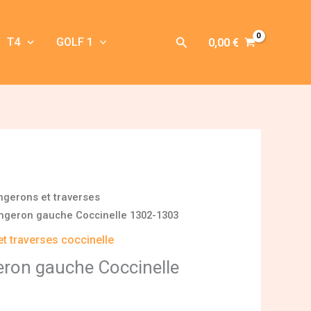
Rechercher
T4
GOLF 1
0,00
€
ngerons et traverses
ongeron gauche Coccinelle 1302-1303
t traverses coccinelle
eron gauche Coccinelle