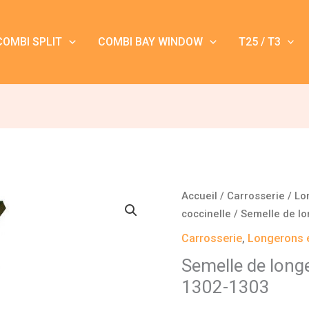
COMBI SPLIT
COMBI BAY WINDOW
T25 / T3
quantité
Accueil
/
Carrosserie
/
Lo
de
coccinelle
/ Semelle de l
Semelle
Carrosserie
,
Longerons e
de
Semelle de long
longeron
1302-1303
gauche
Coccinelle