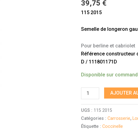
39,75
€
1302-
115 2015
1303
Semelle de longeron gau
Pour berline et cabriolet
Référence constructeur do
D / 111801171D
Disponible sur comman
AJOUTER AU
UGS :
115 2015
Catégories :
Carrosserie
,
Lo
Étiquette :
Coccinelle