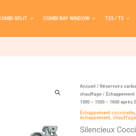
COMBI SPLIT
COMBI BAY WINDOW
T25 / T3
quantité
Accueil
/
Réservoirs carb
de
chauffage
/
Échappement 
Silencieux
1300 – 1500 – 1600 après 
Coccinelle
Échappement coccinelle
1300
échappement, chauffag
-
Silencieux Cocc
1500