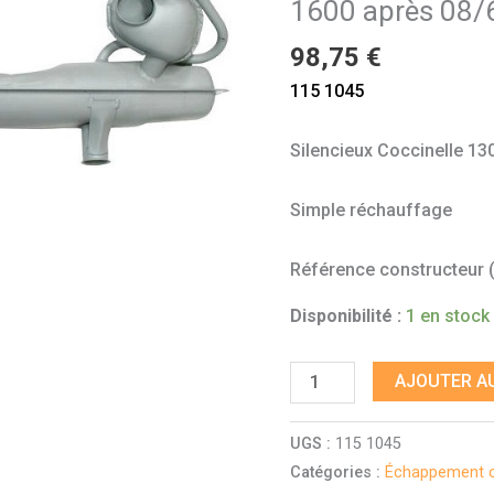
1600 après 08/
-
1600
98,75
€
après
115 1045
08/65
Silencieux Coccinelle 13
Simple réchauffage
Référence constructeur (à
Disponibilité :
1 en stock
AJOUTER AU
UGS :
115 1045
Catégories :
Échappement c