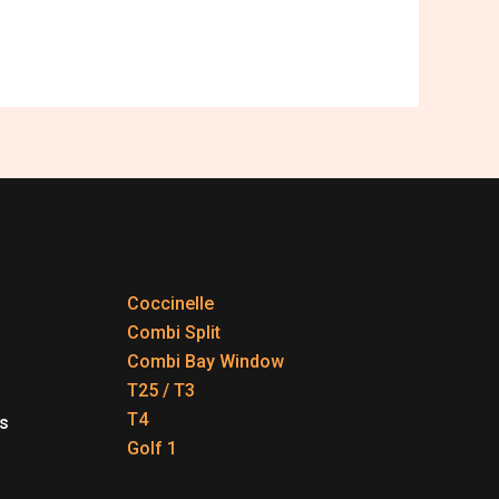
Coccinelle
Combi Split
Combi Bay Window
T25 / T3
T4
s
Golf 1