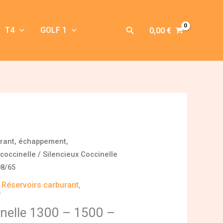
Rechercher
T4
GOLF 1
0,00
€
urant, échappement,
coccinelle
/ Silencieux Coccinelle
08/65
,
Réservoirs carburant,
e
inelle 1300 – 1500 –