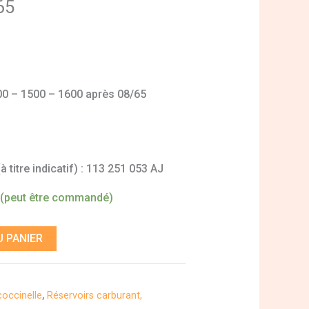
65
00 – 1500 – 1600 après 08/65
 titre indicatif) : 113 251 053 AJ
 (peut être commandé)
 PANIER
occinelle
,
Réservoirs carburant,