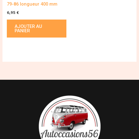
79-86 longueur 400 mm
6,95
€
AJOUTER AU
PANIER