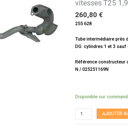
vitesses T25 1,
boite
de
260,80
€
vitesses
255 628
T25
1,9
Tube intermédiaire près d
sauf
DG cylindres 1 et 3 sauf
syncro
Référence constructeur do
N / 025251169N
Disponible sur comman
AJOUTER AU