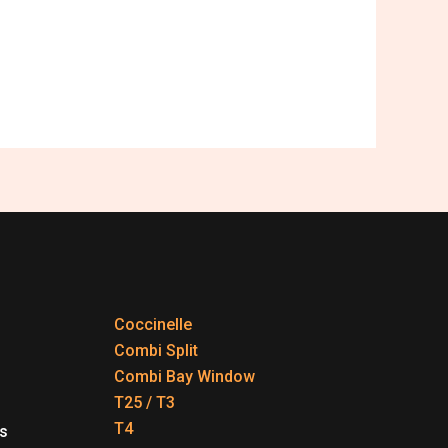
Coccinelle
Combi Split
Combi Bay Window
T25 / T3
T4
s