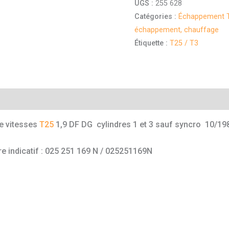
UGS :
255 628
Catégories :
Échappement T
échappement, chauffage
Étiquette :
T25 / T3
mentaires
de vitesses
T25
1,9 DF DG cylindres 1 et 3 sauf syncro 10/19
e indicatif : 025 251 169 N / 025251169N