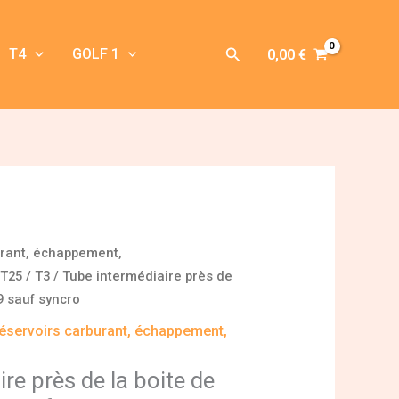
Rechercher
T4
GOLF 1
0,00
€
urant, échappement,
T25 / T3
/ Tube intermédiaire près de
,9 sauf syncro
éservoirs carburant, échappement,
re près de la boite de