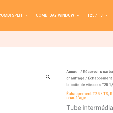
COMBI SPLIT
COMBI BAY WINDOW
T25 / T3
quantité
Accueil
/
Réservoirs carb
de
chauffage
/
Échappement 
Tube
la boite de vitesses T25 1
intermédiaire
Échappement T25 / T3
,
R
près
chauffage
de
Tube intermédiai
la