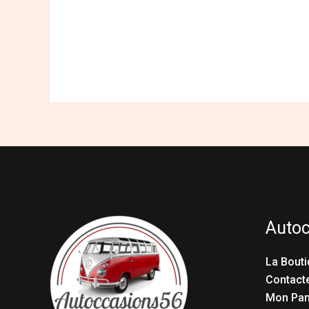
Auto
La Bouti
Contact
Mon Pan