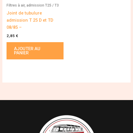
Filtres à air, admission T25 / T3
Joint de tubulure
admission T 25 D et TD
08/85 –
2,85
€
AJOUTER AU
PANIER