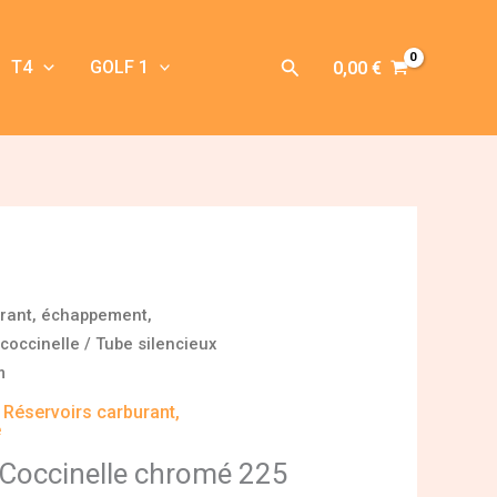
Rechercher
T4
GOLF 1
0,00
€
urant, échappement,
coccinelle
/ Tube silencieux
m
,
Réservoirs carburant,
e
 Coccinelle chromé 225