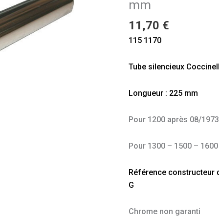
mm
mm
11,70
€
115 1170
Tube silencieux Coccine
Longueur : 225 mm
Pour 1200 après 08/197
Pour 1300 – 1500 – 1600
Référence constructeur do
G
Chrome non garanti