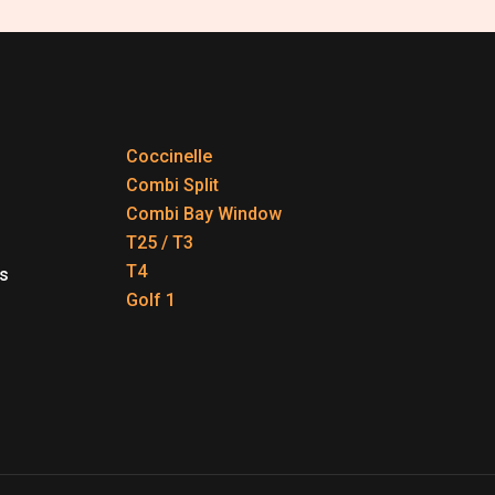
Coccinelle
Combi Split
Combi Bay Window
T25 / T3
T4
s
Golf 1