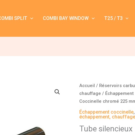
COMBI SPLIT
COMBI BAY WINDOW
T25 / T3
quantité
Accueil
/
Réservoirs carb
de
chauffage
/
Échappement 
Tube
Coccinelle chromé 225 m
silencieux
Échappement coccinelle
Coccinelle
échappement, chauffag
chromé
Tube silencieux
225