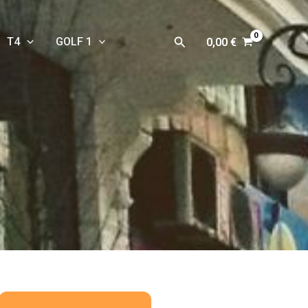
Rechercher
T4
GOLF 1
0,00
€