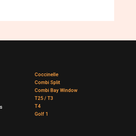
Coccinelle
Combi Split
Combi Bay Window
T25 / T3
T4
s
Golf 1