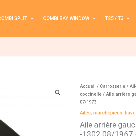
COMBI SPLIT
COMBI BAY WINDOW
T25 / T3
quantité
Accueil
/
Carrosserie
/
Ai
de
coccinelle
/ Aile arrière 
Aile
07/1973
arrière
Ailes, marchepieds, bave
gauche
Aile arrière gau
Coccinelle
-1302 08/1967
1300