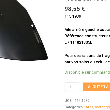
-1302
98,55
€
08/1967
115 1939
-
07/1973
Aile arrière gauche cocc
Référence constructeur do
L / 111821305L
Pour des raisons de fragil
par vos soins ou celui de
Disponible sur comman
AJOUTER AU
UGS :
115 1939
Catégories :
Ailes, marchepi