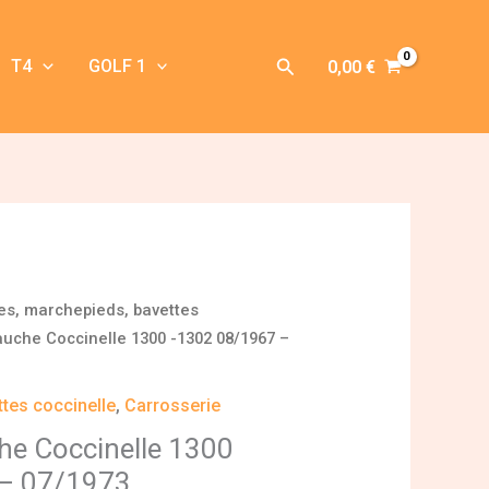
Rechercher
T4
GOLF 1
0,00
€
les, marchepieds, bavettes
gauche Coccinelle 1300 -1302 08/1967 –
ttes coccinelle
,
Carrosserie
che Coccinelle 1300
 – 07/1973