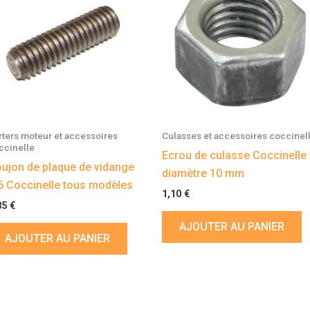
rters moteur et accessoires
Culasses et accessoires coccinel
ccinelle
Ecrou de culasse Coccinelle
ujon de plaque de vidange
diamètre 10 mm
 Coccinelle tous modèles
1,10
€
85
€
AJOUTER AU PANIER
AJOUTER AU PANIER