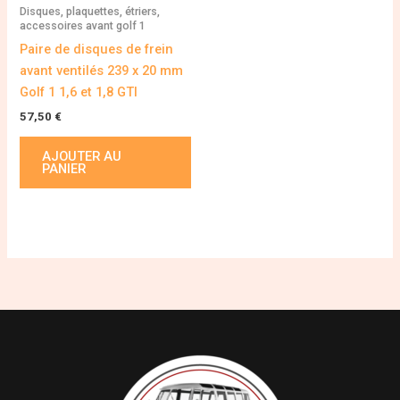
Disques, plaquettes, étriers,
accessoires avant golf 1
Paire de disques de frein
avant ventilés 239 x 20 mm
Golf 1 1,6 et 1,8 GTI
57,50
€
AJOUTER AU
PANIER