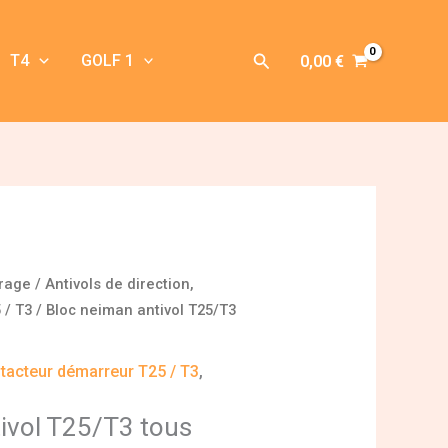
Rechercher
T4
GOLF 1
0,00
€
irage
/
Antivols de direction,
 / T3
/ Bloc neiman antivol T25/T3
ontacteur démarreur T25 / T3
,
ivol T25/T3 tous