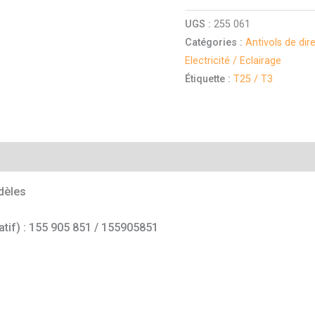
UGS :
255 061
Catégories :
Antivols de di
Electricité / Eclairage
Étiquette :
T25 / T3
mentaires
dèles
atif) : 155 905 851 / 155905851