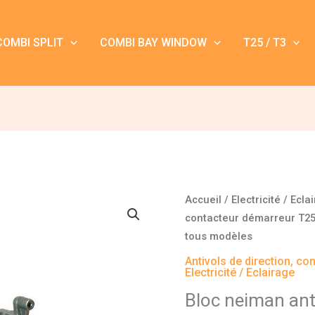
COMBI SPLIT
COMBI BAY WINDOW
T25 / T3
Accueil
/
Electricité / Ecla
contacteur démarreur T25
tous modèles
Antivols de direction, c
Electricité / Eclairage
Bloc neiman ant