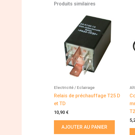
Produits similaires
Electricité / Eclairage
Al
Relais de préchauffage T25 D
Co
et TD
mm
T2
10,90
€
5,
AJOUTER AU PANIER