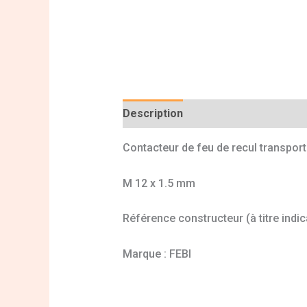
Description
Informations complé
Contacteur de feu de recul transpor
M 12 x 1.5 mm
Référence constructeur (à titre indi
Marque : FEBI