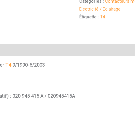
Catégories :
Contacteurs mo
Electricité / Eclairage
Étiquette :
T4
mentaires
ter
T4
9/1990-6/2003
catif) : 020 945 415 A / 020945415A