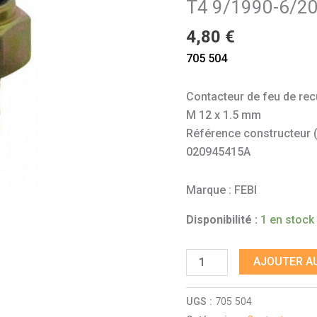
T4 9/1990-6/2
transporter
T4
4,80
€
9/1990-
705 504
6/2003
Contacteur de feu de rec
M 12 x 1.5 mm
Référence constructeur (à 
020945415A
Marque : FEBI
Disponibilité :
1 en stock
AJOUTER AU
UGS :
705 504