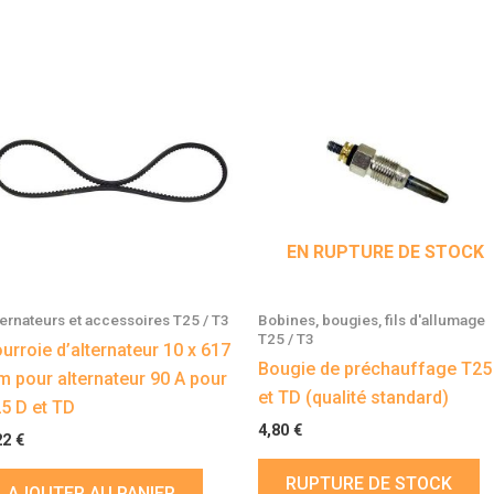
EN RUPTURE DE STOCK
ternateurs et accessoires T25 / T3
Bobines, bougies, fils d'allumage
T25 / T3
urroie d’alternateur 10 x 617
Bougie de préchauffage T25
 pour alternateur 90 A pour
et TD (qualité standard)
5 D et TD
4,80
€
22
€
RUPTURE DE STOCK
AJOUTER AU PANIER