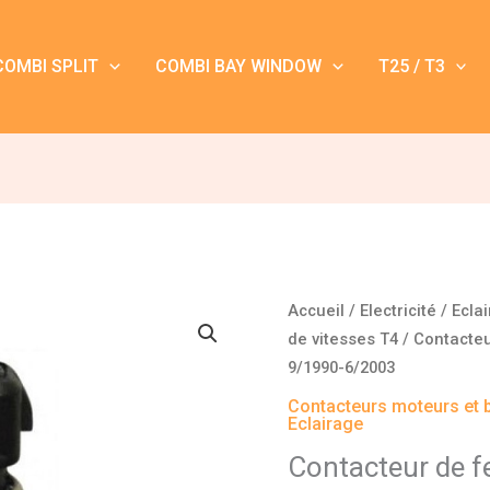
COMBI SPLIT
COMBI BAY WINDOW
T25 / T3
quantité
Accueil
/
Electricité / Ecla
de
de vitesses T4
/ Contacteu
Contacteur
9/1990-6/2003
de
Contacteurs moteurs et b
feu
Eclairage
de
Contacteur de fe
recul