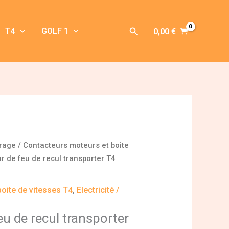
Rechercher
T4
GOLF 1
0,00
€
irage
/
Contacteurs moteurs et boite
r de feu de recul transporter T4
oite de vitesses T4
,
Electricité /
u de recul transporter