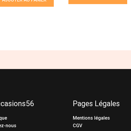
ccasions56
Pages Légales
que
Mentions légales
ez-nous
CGV