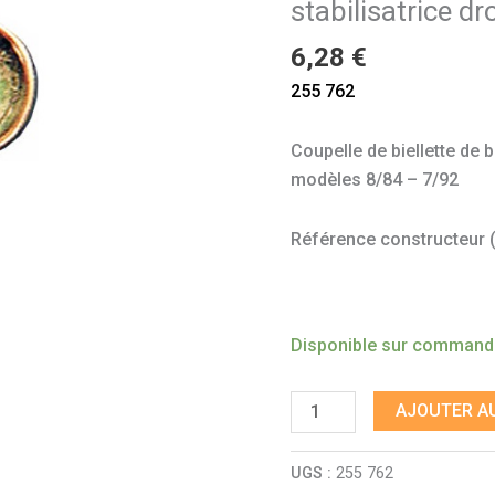
stabilisatrice dr
stabilisatrice
droite
6,28
€
T25
255 762
Coupelle de biellette de b
modèles 8/84 – 7/92
Référence constructeur (à
Disponible sur comman
AJOUTER AU
UGS :
255 762