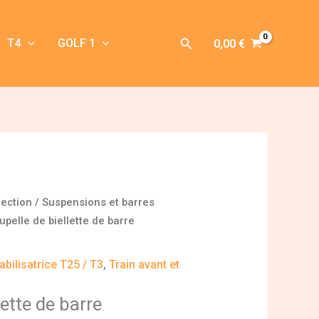
Rechercher
T4
GOLF 1
0,00
€
rection
/
Suspensions et barres
upelle de biellette de barre
bilisatrice T25 / T3
,
Train avant et
lette de barre