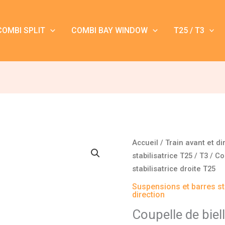
COMBI SPLIT
COMBI BAY WINDOW
T25 / T3
quantité
Accueil
/
Train avant et di
de
stabilisatrice T25 / T3
/ Co
Coupelle
stabilisatrice droite T25
de
Suspensions et barres sta
biellette
direction
de
Coupelle de biel
barre