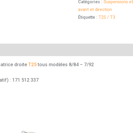
Catégories :
Suspensions et 
avant et direction
Étiquette :
T25 / T3
mentaires
satrice droite
T25
tous modèles 8/84 – 7/92
atif) : 171 512 337