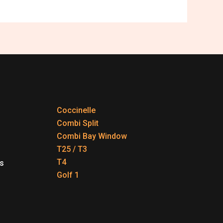
Coccinelle
Combi Split
Combi Bay Window
T25 / T3
T4
s
Golf 1