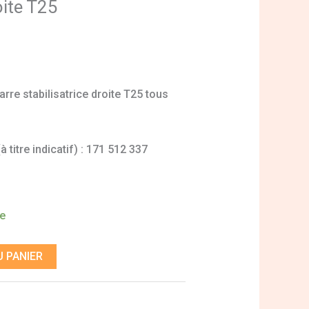
oite T25
arre stabilisatrice droite T25 tous
 titre indicatif) : 171 512 337
de
 PANIER