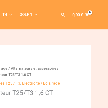
Rechercher
T4
GOLF 1
0,00
€
irage
/
Alternateurs et accessoires
ateur T25/T3 1,6 CT
res T25 / T3
,
Electricité / Eclairage
ateur T25/T3 1,6 CT