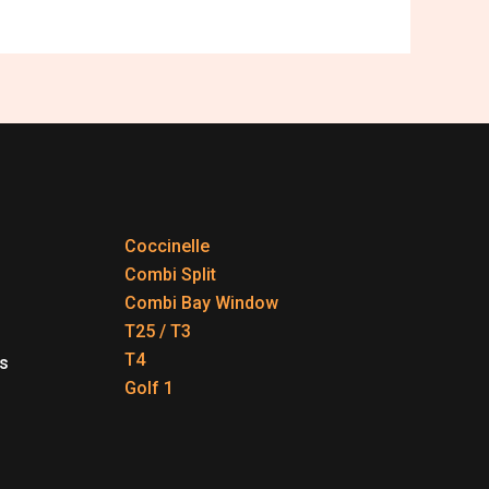
Coccinelle
Combi Split
Combi Bay Window
T25 / T3
T4
s
Golf 1