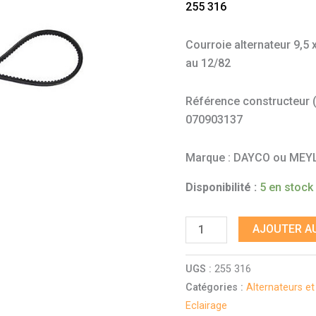
255 316
Courroie alternateur 9,5
au 12/82
Référence constructeur (à 
070903137
Marque : DAYCO ou MEY
Disponibilité :
5 en stock
AJOUTER AU
UGS :
255 316
Catégories :
Alternateurs e
Eclairage