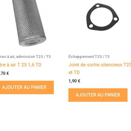
tres à air, admission T25 / T3
Échappement T25 / T3
ltre à air T 25 1,6 TD
Joint de sortie silencieux T2
et TD
,70
€
1,90
€
AJOUTER AU PANIER
AJOUTER AU PANIER