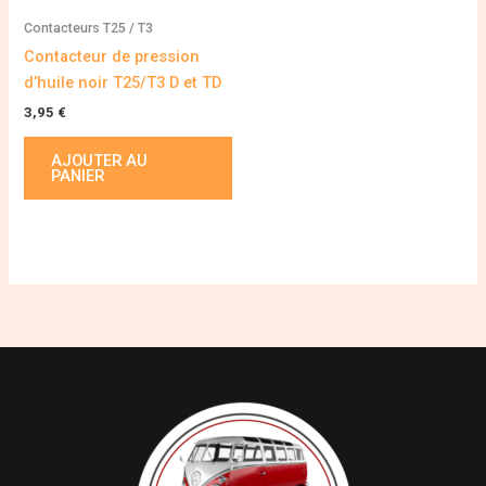
Contacteurs T25 / T3
Contacteur de pression
d’huile noir T25/T3 D et TD
3,95
€
AJOUTER AU
PANIER