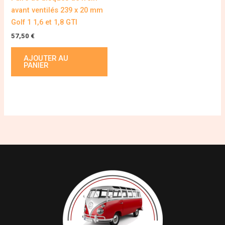
avant ventilés 239 x 20 mm
Golf 1 1,6 et 1,8 GTI
57,50
€
AJOUTER AU
PANIER