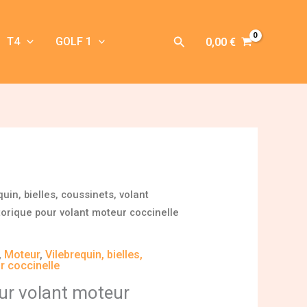
Rechercher
T4
GOLF 1
0,00
€
quin, bielles, coussinets, volant
torique pour volant moteur coccinelle
,
Moteur
,
Vilebrequin, bielles,
r coccinelle
our volant moteur