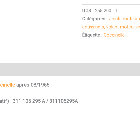
UGS :
255 200 - 1
Catégories :
Joints moteur 
coussinets, volant moteur c
Étiquette :
Coccinelle
mentaires
cinelle
après 08/1965
catif) : 311 105 295 A / 311105295A