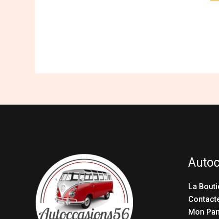
Auto
La Bouti
Contact
Mon Pan