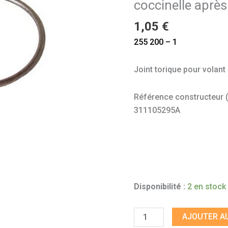
coccinelle aprè
coccinelle
après
1,05
€
08/1965
255 200 – 1
Joint torique pour volan
Référence constructeur (à 
311105295A
Disponibilité :
2 en stock
AJOUTER AU