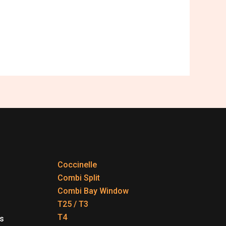
Coccinelle
Combi Split
Combi Bay Window
T25 / T3
T4
s