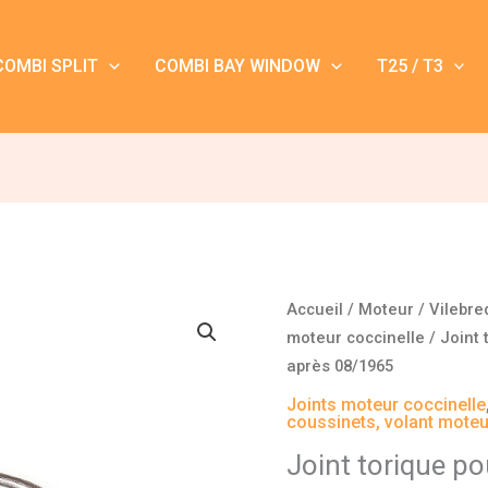
COMBI SPLIT
COMBI BAY WINDOW
T25 / T3
quantité
Accueil
/
Moteur
/
Vilebre
de
moteur coccinelle
/ Joint 
Joint
après 08/1965
torique
Joints moteur coccinelle
pour
coussinets, volant moteu
volant
Joint torique p
moteur