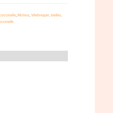
coccinelle
,
Moteur
,
Vilebrequin, bielles,
occinelle