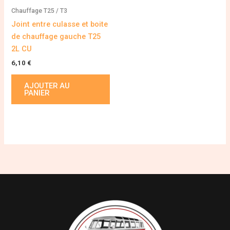
Chauffage T25 / T3
Joint entre culasse et boite
de chauffage gauche T25
2L CU
6,10
€
AJOUTER AU
PANIER